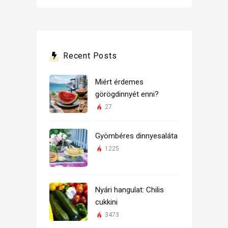
Recent Posts
Miért érdemes
görögdinnyét enni?
27
Gyömbéres dinnyesaláta
1225
Nyári hangulat: Chilis
cukkini
3473