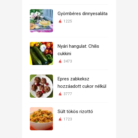
Gyömbéres dinnyesaláta
1225
Nyári hangulat: Chilis
cukkini
3473
Epres zabkeksz
hozzáadott cukor nélkül
3777
Sült tökös rizottó
1723