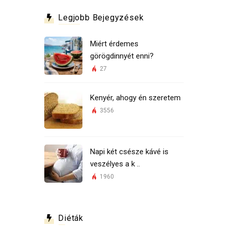
Legjobb Bejegyzések
Miért érdemes
görögdinnyét enni?
27
Kenyér, ahogy én szeretem
3556
Napi két csésze kávé is
veszélyes a k ..
1960
Diéták