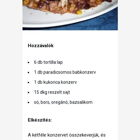
Hozzávalók
6 db tortilla lap
1 db paradicsomos babkonzerv
1 db kukorica konzerv
15 dkg reszelt sajt
só, bors, oregánó, bazsalikom
Elkészítés:
A kétféle konzervet összekeverjük, és