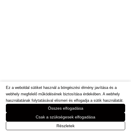
Ez a weboldal sütiket használ a böngészési élmény javítása és a
webhely megfelelő működésének biztosítása érdekében. A webhely
használatának folytatásával elismeri és elfogadja a sütik használatát.
© Dietinfo.hu 2026. Minden jog fenntartva.
Összes elfogadása
Webáruház és honlap fejlesztés:
https://bodorweb.eu
Csak a szükségesek elfogadása
Online marketing megoldasok: www.e-
Részletek
vendor.hu