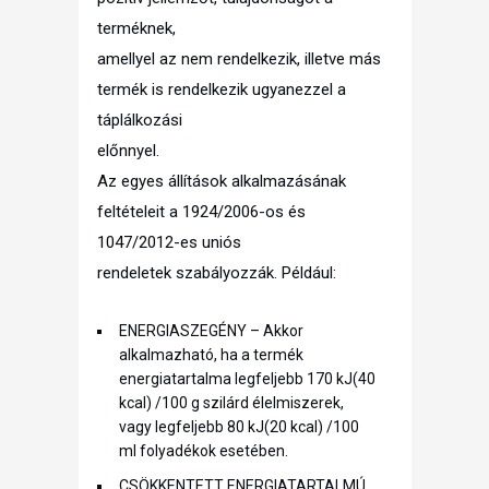
terméknek,
amellyel az nem rendelkezik, illetve más
termék is rendelkezik ugyanezzel a
táplálkozási
előnnyel.
Az egyes állítások alkalmazásának
feltételeit a 1924/2006-os és
1047/2012-es uniós
rendeletek szabályozzák. Például:
ENERGIASZEGÉNY – Akkor
alkalmazható, ha a termék
energiatartalma legfeljebb 170 kJ(40
kcal) /100 g szilárd élelmiszerek,
vagy legfeljebb 80 kJ(20 kcal) /100
ml folyadékok esetében.
CSÖKKENTETT ENERGIATARTALMÚ