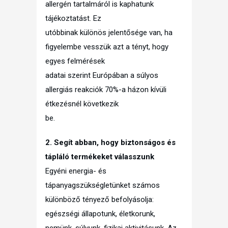
allergén tartalmáról is kaphatunk
tájékoztatást. Ez
utóbbinak különös jelentősége van, ha
figyelembe vesszük azt a tényt, hogy
egyes felmérések
adatai szerint Európában a súlyos
allergiás reakciók 70%-a házon kívüli
étkezésnél következik
be.
2. Segít abban, hogy biztonságos és
tápláló termékeket válasszunk
Egyéni energia- és
tápanyagszükségletünket számos
különböző tényező befolyásolja:
egészségi állapotunk, életkorunk,
nemünk, súlyunk, fizikai aktivitásunk. Az