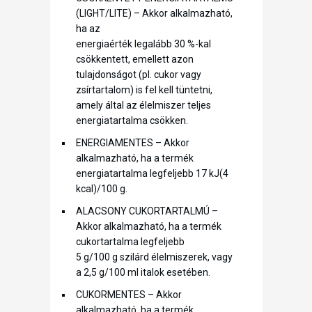
(LIGHT/LITE) – Akkor alkalmazható,
ha az
energiaérték legalább 30 %-kal
csökkentett, emellett azon
tulajdonságot (pl. cukor vagy
zsírtartalom) is fel kell tüntetni,
amely által az élelmiszer teljes
energiatartalma csökken.
ENERGIAMENTES – Akkor
alkalmazható, ha a termék
energiatartalma legfeljebb 17 kJ(4
kcal)/100 g.
ALACSONY CUKORTARTALMÚ –
Akkor alkalmazható, ha a termék
cukortartalma legfeljebb
5 g/100 g szilárd élelmiszerek, vagy
a 2,5 g/100 ml italok esetében.
CUKORMENTES – Akkor
alkalmazható, ha a termék