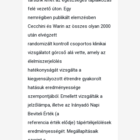
felé vezető úton. Egy
nemrégiben publikált elemzésben
Cecchini és Warin az összes olyan 2000
után elvégzett
randomizált kontroll csoportos klinikai
vizsgálatot górcső alá vette, amely az
élelmiszerjelölés
hatékonyságát vizsgálta a
kiegyensúlyozott étrendre gyakorolt
hatásuk eredményessége
szempontjából. Emellett vizsgálták a
jelzőlámpa, illetve az Irányadó Napi
Beviteli Érték (a
referencia érték elődje) tápértékjelölések
eredményességét. Megállapításaik
szerint a