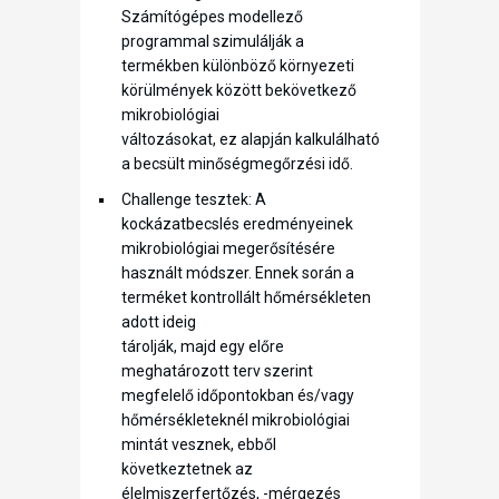
Számítógépes modellező
programmal szimulálják a
termékben különböző környezeti
körülmények között bekövetkező
mikrobiológiai
változásokat, ez alapján kalkulálható
a becsült minőségmegőrzési idő.
Challenge tesztek: A
kockázatbecslés eredményeinek
mikrobiológiai megerősítésére
használt módszer. Ennek során a
terméket kontrollált hőmérsékleten
adott ideig
tárolják, majd egy előre
meghatározott terv szerint
megfelelő időpontokban és/vagy
hőmérsékleteknél mikrobiológiai
mintát vesznek, ebből
következtetnek az
élelmiszerfertőzés, -mérgezés