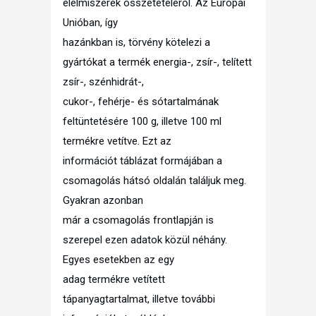
élelmiszerek összetételéről. Az Európai
Unióban, így
hazánkban is, törvény kötelezi a
gyártókat a termék energia-, zsír-, telített
zsír-, szénhidrát-,
cukor-, fehérje- és sótartalmának
feltüntetésére 100 g, illetve 100 ml
termékre vetítve. Ezt az
információt táblázat formájában a
csomagolás hátsó oldalán találjuk meg.
Gyakran azonban
már a csomagolás frontlapján is
szerepel ezen adatok közül néhány.
Egyes esetekben az egy
adag termékre vetített
tápanyagtartalmat, illetve további