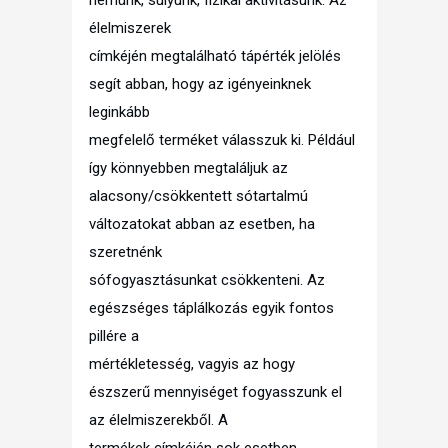
élelmiszerek
címkéjén megtalálható tápérték jelölés
segít abban, hogy az igényeinknek
leginkább
megfelelő terméket válasszuk ki. Például
így könnyebben megtaláljuk az
alacsony/csökkentett sótartalmú
változatokat abban az esetben, ha
szeretnénk
sófogyasztásunkat csökkenteni. Az
egészséges táplálkozás egyik fontos
pillére a
mértékletesség, vagyis az hogy
észszerű mennyiséget fogyasszunk el
az élelmiszerekből. A
termékek címkéjén sok esetben