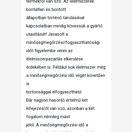
termékről van szó. Az élelmiszerek
bontatlan és bontott
állapotban történő tárolásával
kapcsolatban mindig kövessük a gyártó
utasítását! Javasolt a
minőségmegőrzési/fogyaszthatósági
időt figyelembe venni az
élelmiszerpazarlás elkerülése
érdekében is. Például sok élelmiszer még
a minőségmegőrzési idő végét követően
is
biztonsággal elfogyasztható.
Bár nagyon hasonló értelmű két
kifejezésről van szó, azonban a két
fogalom némileg mást
jelöl. A minőségmegőrzési idő a