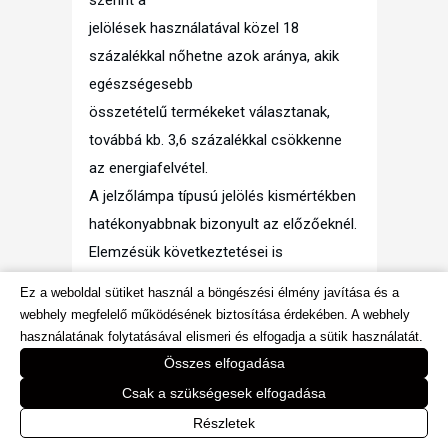
jelölések használatával közel 18
százalékkal nőhetne azok aránya, akik
egészségesebb
összetételű termékeket választanak,
továbbá kb. 3,6 százalékkal csökkenne
az energiafelvétel.
A jelzőlámpa típusú jelölés kismértékben
hatékonyabbnak bizonyult az előzőeknél.
Elemzésük következtetései is
megerősítik azt a tényt, hogy az
Ez a weboldal sütiket használ a böngészési élmény javítása és a
élelmiszerjelölés okos
webhely megfelelő működésének biztosítása érdekében. A webhely
használata, a tájékozott fogyasztói
használatának folytatásával elismeri és elfogadja a sütik használatát.
döntés fontos alapeleme egy
Összes elfogadása
kiegyensúlyozott étrend
Csak a szükségesek elfogadása
megvalósításának..
Részletek