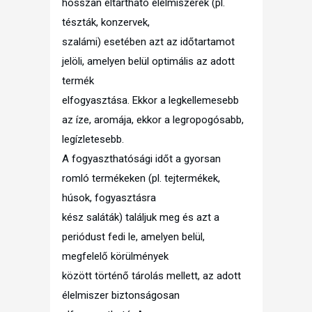
hosszan eltartható élelmiszerek (pl.
tészták, konzervek,
szalámi) esetében azt az időtartamot
jelöli, amelyen belül optimális az adott
termék
elfogyasztása. Ekkor a legkellemesebb
az íze, aromája, ekkor a legropogósabb,
legízletesebb.
A fogyaszthatósági időt a gyorsan
romló termékeken (pl. tejtermékek,
húsok, fogyasztásra
kész saláták) találjuk meg és azt a
periódust fedi le, amelyen belül,
megfelelő körülmények
között történő tárolás mellett, az adott
élelmiszer biztonságosan