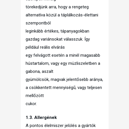
törekedjünk arra, hogy a rengeteg
alternatíva közül a táplálkozás-élettani
szempontból
leginkább értékes, tápanyagokban
gazdag variánsokat válasszuk. Így
például reális elvárás
egy felvágott esetén a minél magasabb
hústartalom, vagy egy müzliszeletben a
gabona, aszalt
gyümölcsök, magvak jelentősebb aránya,
a csökkentett mennyiségű, vagy teljesen
mellőzött
cukor.
1.3. Allergének
A pontos élelmiszer jelölés a gyártók