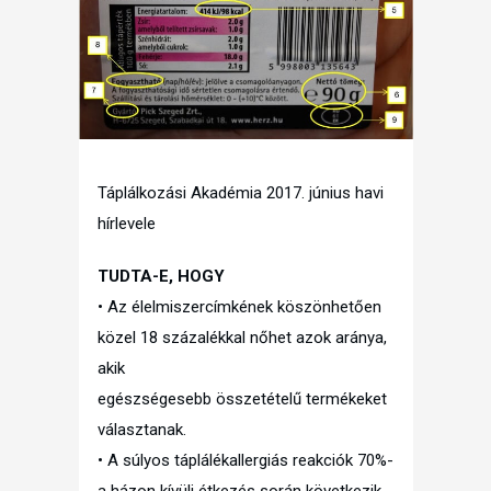
Táplálkozási Akadémia 2017. június havi
hírlevele
TUDTA-E, HOGY
• Az élelmiszercímkének köszönhetően
közel 18 százalékkal nőhet azok aránya,
akik
egészségesebb összetételű termékeket
választanak.
• A súlyos táplálékallergiás reakciók 70%-
a házon kívüli étkezés során következik