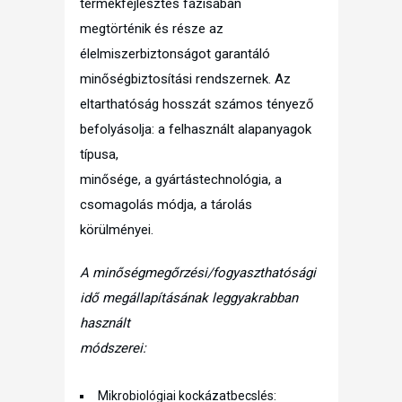
termékfejlesztés fázisában
megtörténik és része az
élelmiszerbiztonságot garantáló
minőségbiztosítási rendszernek. Az
eltarthatóság hosszát számos tényező
befolyásolja: a felhasznált alapanyagok
típusa,
minősége, a gyártástechnológia, a
csomagolás módja, a tárolás
körülményei.
A minőségmegőrzési/fogyaszthatósági
idő megállapításának leggyakrabban
használt
módszerei:
Mikrobiológiai kockázatbecslés: