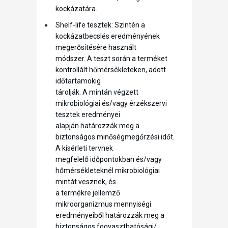
kockázatára.
Shelf-life tesztek: Szintén a
kockázatbecslés eredményének
megerősítésére használt
módszer. A teszt során a terméket
kontrollált hőmérsékleteken, adott
időtartamokig
tárolják. A mintán végzett
mikrobiológiai és/vagy érzékszervi
tesztek eredményei
alapján határozzák meg a
biztonságos minőségmegőrzési időt.
A kísérleti tervnek
megfelelő időpontokban és/vagy
hőmérsékleteknél mikrobiológiai
mintát vesznek, és
a termékre jellemző
mikroorganizmus mennyiségi
eredményeiből határozzák meg a
biztonságos fogyaszthatósági/