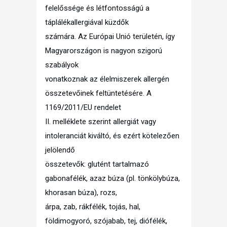
felelőssége és létfontosságú a
táplálékallergiával küzdők
számára. Az Európai Unió területén, így
Magyarországon is nagyon szigorú
szabályok
vonatkoznak az élelmiszerek allergén
összetevőinek feltüntetésére. A
1169/2011/EU rendelet
II. melléklete szerint allergiát vagy
intoleranciát kiváltó, és ezért kötelezően
jelölendő
összetevők: glutént tartalmazó
gabonafélék, azaz búza (pl. tönkölybúza,
khorasan búza), rozs,
árpa, zab, rákfélék, tojás, hal,
földimogyoró, szójabab, tej, diófélék,