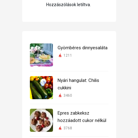
Hozzászólások letiltva.
Gyömbéres dinnyesaláta
1211
Nyári hangulat: Chilis
cukkini
3460
Epres zabkeksz
hozzáadott cukor nélkül
3768