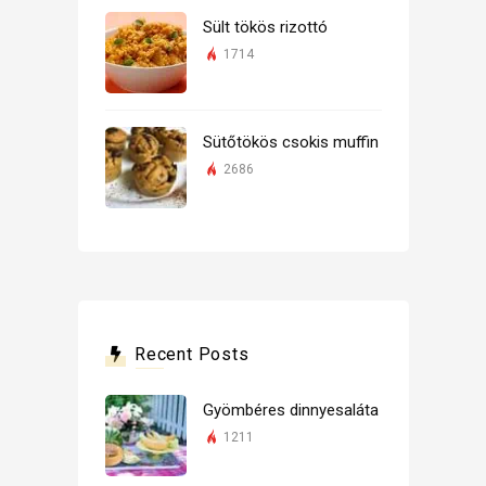
Sült tökös rizottó
1714
Sütőtökös csokis muffin
2686
Recent Posts
Gyömbéres dinnyesaláta
1211