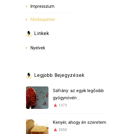
Impresszum
Médiaajánlat
Linkek
Nyelvek
Legjobb Bejegyzések
Sáfrány: az egyik legősibb
gyógynövén ..
1373
Kenyér, ahogy én szeretem
3550