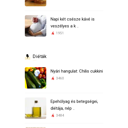
Napi két csésze kávé is
veszélyes a k ..
1951
Diéták
Nyári hangulat: Chilis cukkini
3460
Epehólyag és betegségei,
diétája, nép ..
3484