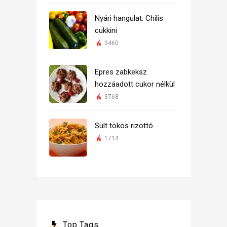
Nyári hangulat: Chilis
cukkini
3460
Epres zabkeksz
hozzáadott cukor nélkül
3768
Sült tökös rizottó
1714
Top Tags