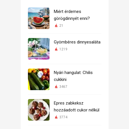
Miért érdemes
görögdinnyét enni?
21
Gyömbéres dinnyesaláta
1219
Nyári hangulat: Chilis
cukkini
3467
Epres zabkeksz
hozzáadott cukor nélkül
3774