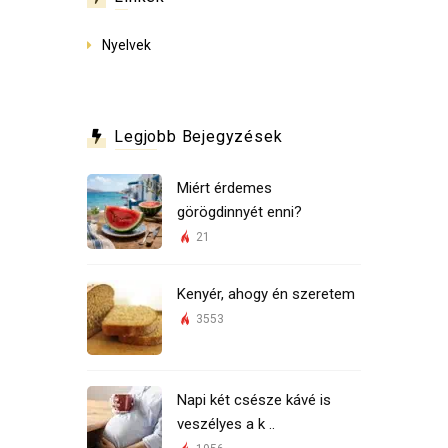
Nyelvek
Legjobb Bejegyzések
Miért érdemes
görögdinnyét enni?
21
Kenyér, ahogy én szeretem
3553
Napi két csésze kávé is
veszélyes a k ..