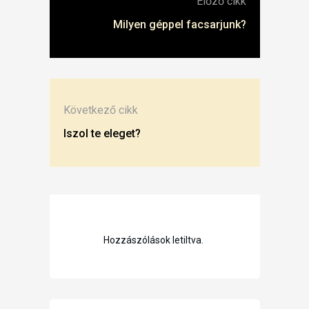
Előző cikk
Milyen géppel facsarjunk?
Következő cikk
Iszol te eleget?
Hozzászólások letiltva.