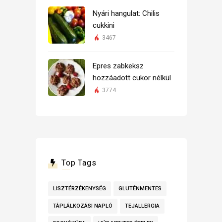
Nyári hangulat: Chilis
cukkini
3467
Epres zabkeksz
hozzáadott cukor nélkül
3774
Top Tags
LISZTÉRZÉKENYSÉG
GLUTÉNMENTES
TÁPLÁLKOZÁSI NAPLÓ
TEJALLERGIA