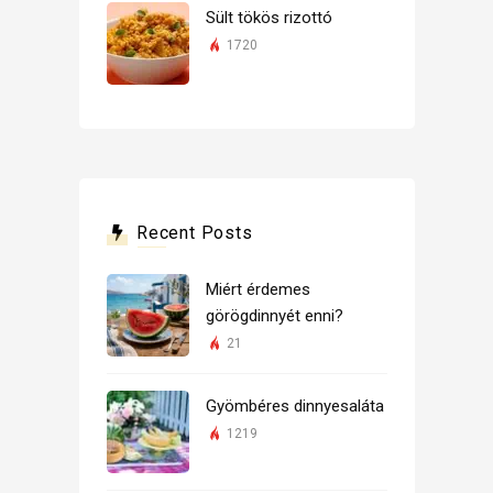
Sült tökös rizottó
1720
Recent Posts
Miért érdemes
görögdinnyét enni?
21
Gyömbéres dinnyesaláta
1219