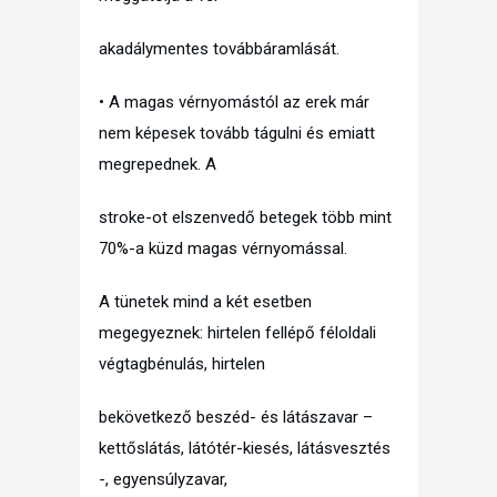
akadálymentes továbbáramlását.
• A magas vérnyomástól az erek már
nem képesek tovább tágulni és emiatt
megrepednek. A
stroke-ot elszenvedő betegek több mint
70%-a küzd magas vérnyomással.
A tünetek mind a két esetben
megegyeznek: hirtelen fellépő féloldali
végtagbénulás, hirtelen
bekövetkező beszéd- és látászavar –
kettőslátás, látótér-kiesés, látásvesztés
-, egyensúlyzavar,