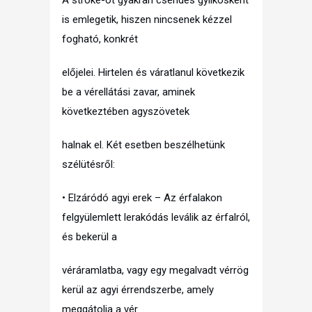
A stroke-ot gyakran csendes gyilkosként
is emlegetik, hiszen nincsenek kézzel
fogható, konkrét
előjelei. Hirtelen és váratlanul következik
be a vérellátási zavar, aminek
következtében agyszövetek
halnak el. Két esetben beszélhetünk
szélütésről:
• Elzáródó agyi erek – Az érfalakon
felgyülemlett lerakódás leválik az érfalról,
és bekerül a
véráramlatba, vagy egy megalvadt vérrög
kerül az agyi érrendszerbe, amely
meggátolja a vér