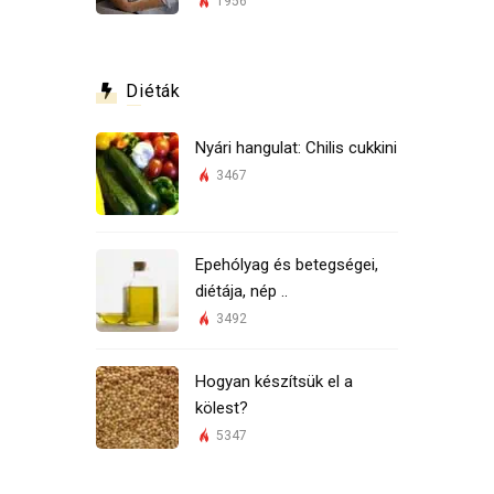
1956
Diéták
Nyári hangulat: Chilis cukkini
3467
Epehólyag és betegségei,
diétája, nép ..
3492
Hogyan készítsük el a
kölest?
5347