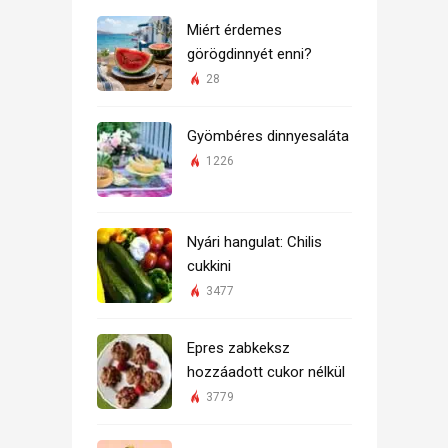
Miért érdemes
görögdinnyét enni?
28
Gyömbéres dinnyesaláta
1226
Nyári hangulat: Chilis
cukkini
3477
Epres zabkeksz
hozzáadott cukor nélkül
3779