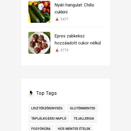
Nyári hangulat: Chilis
cukkini
3477
Epres zabkeksz
hozzáadott cukor nélkül
3779
Top Tags
LISZTÉRZÉKENYSÉG
GLUTÉNMENTES
TÁPLÁLKOZÁSI NAPLÓ
TEJALLERGIA
FOGYÓKÚRA
HÚS MENTES ÉTELEK