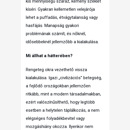
kis mennyiségű száraz, kemény széklet
kíséri. Gyakran kellemetlen velejárója
lehet a puffadás, étvágytalanság vagy
hasfájás. Manapság gyakori
problémának számít, és nőknél,
idősebbeknél jellemzőbb a kialakulása.
Mi állhat a hátterében?
Rengeteg okra vezethető vissza
kialakulása. Igazi „civilizációs” betegség,
a fejlődő országokban jellemzően
ritkább, mint a modern társadalmakban,
ezért valószínűsíthető, hogy legtöbb
esetben a helytelen táplálkozás, a nem
elégséges folyadékbevitel vagy
mozgáshiány okozza. Ilyenkor nem