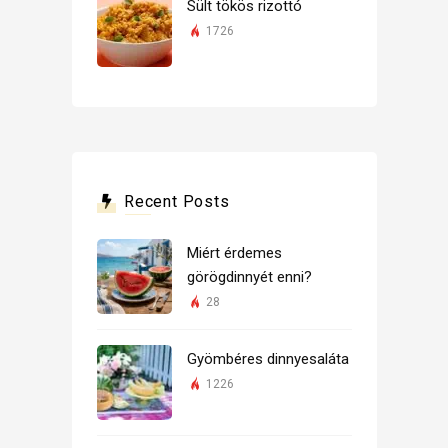
Sült tökös rizottó
1726
Recent Posts
Miért érdemes
görögdinnyét enni?
28
Gyömbéres dinnyesaláta
1226