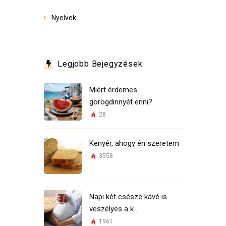
Nyelvek
Legjobb Bejegyzések
Miért érdemes
görögdinnyét enni?
28
Kenyér, ahogy én szeretem
3558
Napi két csésze kávé is
veszélyes a k ..
1961