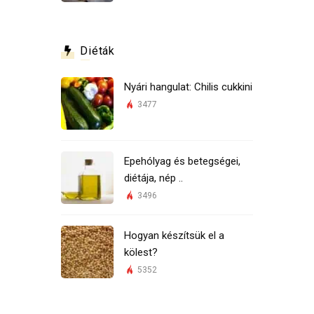
Diéták
Nyári hangulat: Chilis cukkini
3477
Epehólyag és betegségei,
diétája, nép ..
3496
Hogyan készítsük el a
kölest?
5352