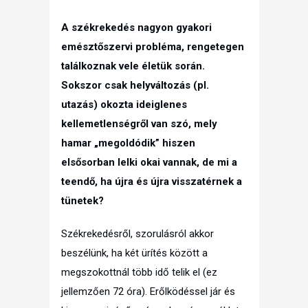
A székrekedés nagyon gyakori
emésztőszervi probléma, rengetegen
találkoznak vele életük során.
Sokszor csak helyváltozás (pl.
utazás) okozta ideiglenes
kellemetlenségről van szó, mely
hamar „megoldódik” hiszen
elsősorban lelki okai vannak, de mi a
teendő, ha újra és újra visszatérnek a
tünetek?
Székrekedésről, szorulásról akkor
beszélünk, ha két ürítés között a
megszokottnál több idő telik el (ez
jellemzően 72 óra). Erőlködéssel jár és