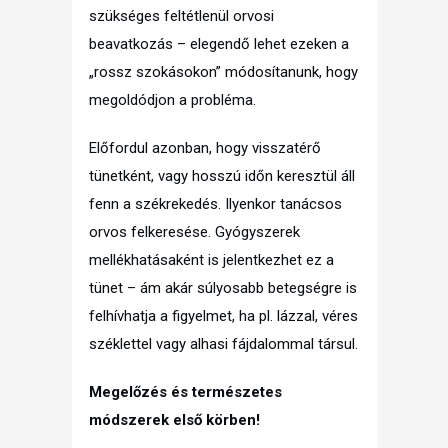
szükséges feltétlenül orvosi
beavatkozás – elegendő lehet ezeken a
„rossz szokásokon” módosítanunk, hogy
megoldódjon a probléma.
Előfordul azonban, hogy visszatérő
tünetként, vagy hosszú időn keresztül áll
fenn a székrekedés. Ilyenkor tanácsos
orvos felkeresése. Gyógyszerek
mellékhatásaként is jelentkezhet ez a
tünet – ám akár súlyosabb betegségre is
felhívhatja a figyelmet, ha pl. lázzal, véres
széklettel vagy alhasi fájdalommal társul.
Megelőzés és természetes
módszerek első körben!