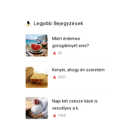
Legjobb Bejegyzések
Miért érdemes
görögdinnyét enni?
28
Kenyér, ahogy én szeretem
3557
Napi két csésze kávé is
veszélyes a k ..
1960