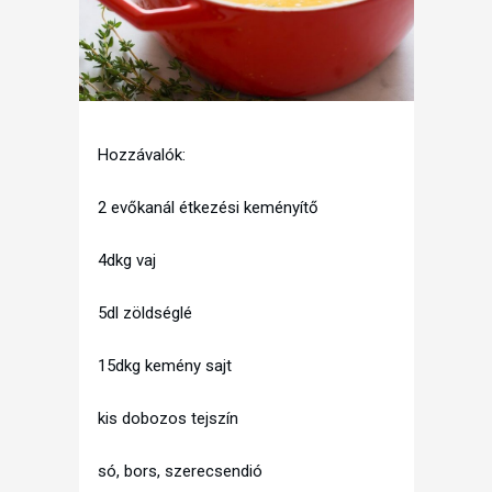
Hozzávalók:
2 evőkanál étkezési keményítő
4dkg vaj
5dl zöldséglé
15dkg kemény sajt
kis dobozos tejszín
só, bors, szerecsendió