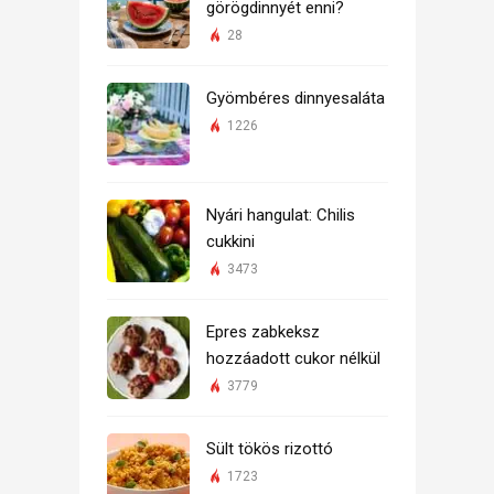
görögdinnyét enni?
28
Gyömbéres dinnyesaláta
1226
Nyári hangulat: Chilis
cukkini
3473
Epres zabkeksz
hozzáadott cukor nélkül
3779
Sült tökös rizottó
1723