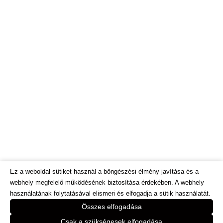
Ez a weboldal sütiket használ a böngészési élmény javítása és a
webhely megfelelő működésének biztosítása érdekében. A webhely
használatának folytatásával elismeri és elfogadja a sütik használatát.
© Dietinfo.hu 2026. Minden jog fenntartva.
Összes elfogadása
Webáruház és honlap fejlesztés:
https://bodorweb.eu
Csak a szükségesek elfogadása