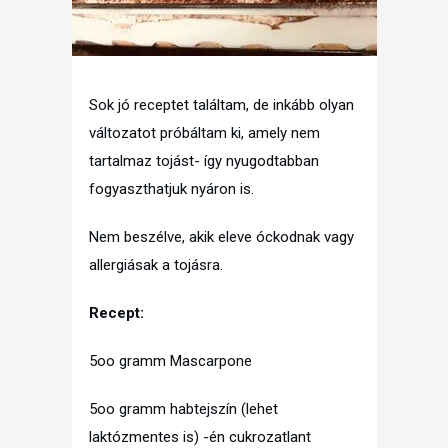
Sok jó receptet találtam, de inkább olyan
változatot próbáltam ki, amely nem
tartalmaz tojást- így nyugodtabban
fogyaszthatjuk nyáron is.
Nem beszélve, akik eleve óckodnak vagy
allergiásak a tojásra.
Recept:
5oo gramm Mascarpone
5oo gramm habtejszín (lehet
laktózmentes is) -én cukrozatlant