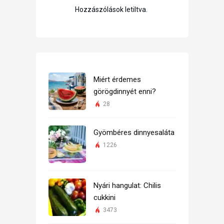
Hozzászólások letiltva.
Miért érdemes
görögdinnyét enni?
28
Gyömbéres dinnyesaláta
1226
Nyári hangulat: Chilis
cukkini
3473