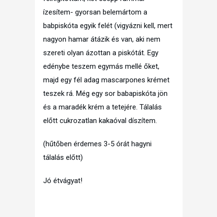
ízesítem- gyorsan belemártom a
babpiskóta egyik felét (vigyázni kell, mert
nagyon hamar átázik és van, aki nem
szereti olyan ázottan a piskótát. Egy
edénybe teszem egymás mellé őket,
majd egy fél adag mascarpones krémet
teszek rá. Még egy sor babapiskóta jön
és a maradék krém a tetejére. Tálalás
előtt cukrozatlan kakaóval díszítem.
(hűtőben érdemes 3-5 órát hagyni
tálalás előtt)
Jó étvágyat!