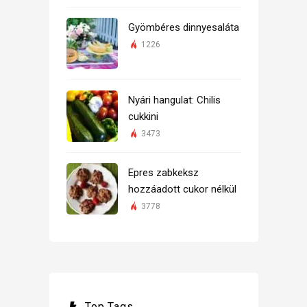
Gyömbéres dinnyesaláta
1226
Nyári hangulat: Chilis
cukkini
3473
Epres zabkeksz
hozzáadott cukor nélkül
3778
Top Tags