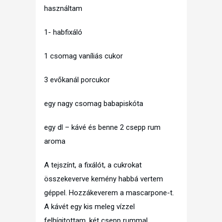
használtam
1- habfixáló
1 csomag vaníliás cukor
3 evőkanál porcukor
egy nagy csomag babapiskóta
egy dl – kávé és benne 2 csepp rum
aroma
A tejszínt, a fixálót, a cukrokat
összekeverve kemény habbá vertem
géppel. Hozzákeverem a mascarpone-t.
A kávét egy kis meleg vízzel
felhígitottam, két csepp rummal