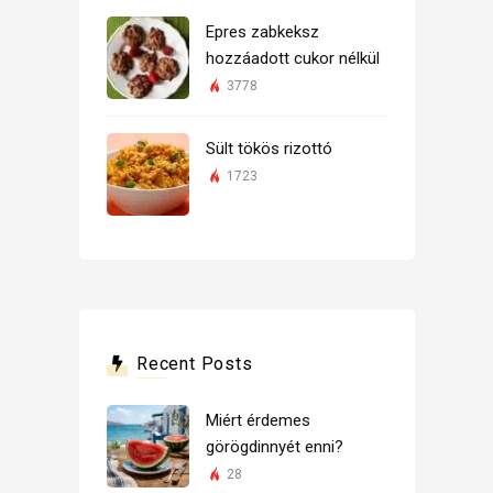
Epres zabkeksz
hozzáadott cukor nélkül
3778
Sült tökös rizottó
1723
Recent Posts
Miért érdemes
görögdinnyét enni?
28