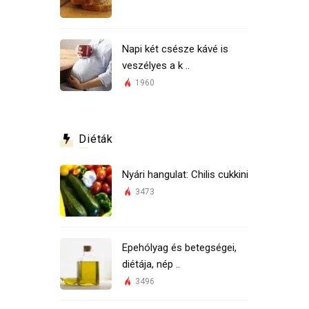
Napi két csésze kávé is
veszélyes a k ..
1960
Diéták
Nyári hangulat: Chilis cukkini
3473
Epehólyag és betegségei,
diétája, nép ..
3496