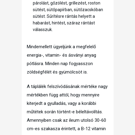
párolást, gőzölést, grillezést, roston
sütést, sütőpapírban, sütőzacskóban
sütést. Sűrítésre rántás helyett a
habarást, hintést, száraz rántást
válasszuk.
Mindemellett ügyeljünk a megfelelő
energia-, vitamin- és ásványi anyag
pótlásra. Minden nap fogyasszon
zöldségfélét és gyümölcsöt is.
A táplálék felszívódásának mértéke nagy
mértékben függ attól, hogy mennyire
kiterjedt a gyulladás, vagy a korábbi
műtétek során történt-e béleltávolítás.
Amennyiben csak az ileum utolsó 30-60
cm-es szakasza érintett, a B-12 vitamin