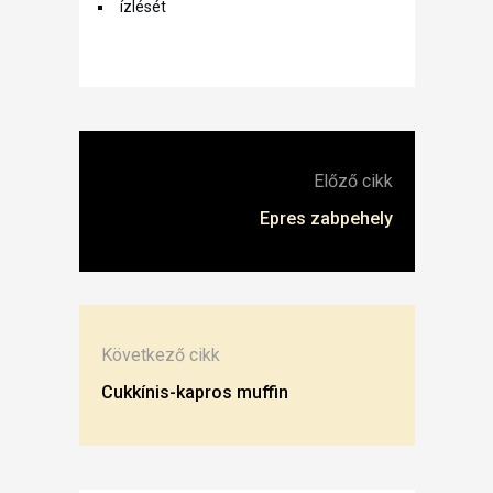
ízlését
Előző cikk
Epres zabpehely
Következő cikk
Cukkínis-kapros muffin