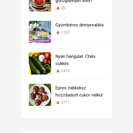
görögdinnyét enni?
26
Gyömbéres dinnyesaláta
1225
Nyári hangulat: Chilis
cukkini
3473
Epres zabkeksz
hozzáadott cukor nélkül
3777