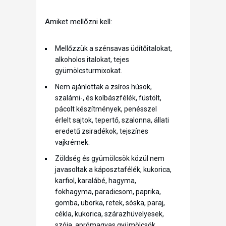
Amiket mellőzni kell:
Mellőzzük a szénsavas üdítőitalokat,
alkoholos italokat, tejes
gyümölcsturmixokat.
Nem ajánlottak a zsíros húsok,
szalámi-, és kolbászfélék, füstölt,
pácolt készítmények, penésszel
érlelt sajtok, tepertő, szalonna, állati
eredetű zsiradékok, tejszínes
vajkrémek.
Zöldség és gyümölcsök közül nem
javasoltak a káposztafélék, kukorica,
karfiol, karalábé, hagyma,
fokhagyma, paradicsom, paprika,
gomba, uborka, retek, sóska, paraj,
cékla, kukorica, szárazhüvelyesek,
szója, aprómagvas gyümölcsök,