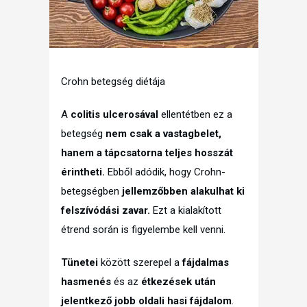
Crohn betegség diétája
A
colitis ulcerosával
ellentétben ez a
betegség
nem csak a vastagbelet,
hanem a tápcsatorna teljes hosszát
érintheti.
Ebből adódik, hogy Crohn-
betegségben
jellemzőbben alakulhat ki
felszívódási zavar.
Ezt a kialakított
étrend során is figyelembe kell venni.
Tünetei
között szerepel a
fájdalmas
hasmenés
és az
étkezések után
jelentkező jobb oldali hasi fájdalom
.