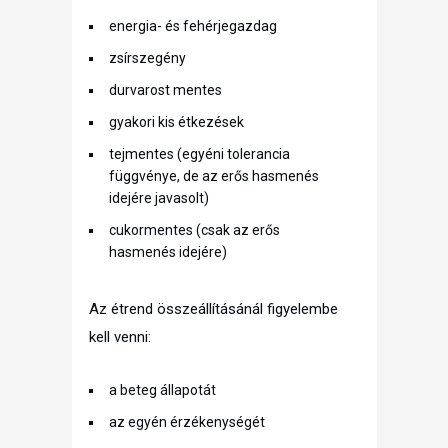
energia- és fehérjegazdag
zsírszegény
durvarost mentes
gyakori kis étkezések
tejmentes (egyéni tolerancia
függvénye, de az erős hasmenés
idejére javasolt)
cukormentes (csak az erős
hasmenés idejére)
Az étrend összeállításánál figyelembe
kell venni:
a beteg állapotát
az egyén érzékenységét