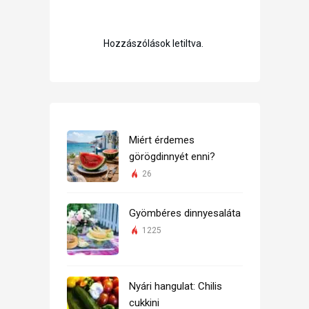
Hozzászólások letiltva.
Miért érdemes
görögdinnyét enni?
26
Gyömbéres dinnyesaláta
1225
Nyári hangulat: Chilis
cukkini