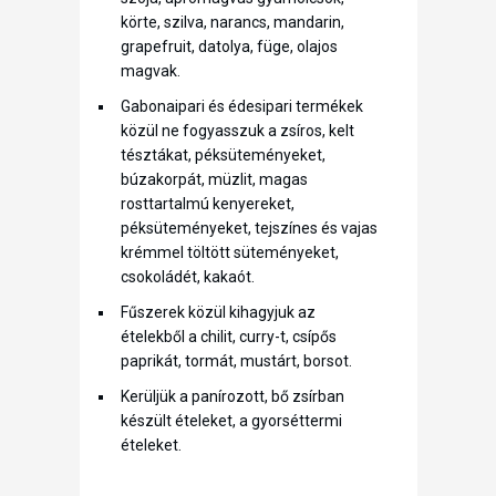
körte, szilva, narancs, mandarin,
grapefruit, datolya, füge, olajos
magvak.
Gabonaipari és édesipari termékek
közül ne fogyasszuk a zsíros, kelt
tésztákat, péksüteményeket,
búzakorpát, müzlit, magas
rosttartalmú kenyereket,
péksüteményeket, tejszínes és vajas
krémmel töltött süteményeket,
csokoládét, kakaót.
Fűszerek közül kihagyjuk az
ételekből a chilit, curry-t, csípős
paprikát, tormát, mustárt, borsot.
Kerüljük a panírozott, bő zsírban
készült ételeket, a gyorséttermi
ételeket.