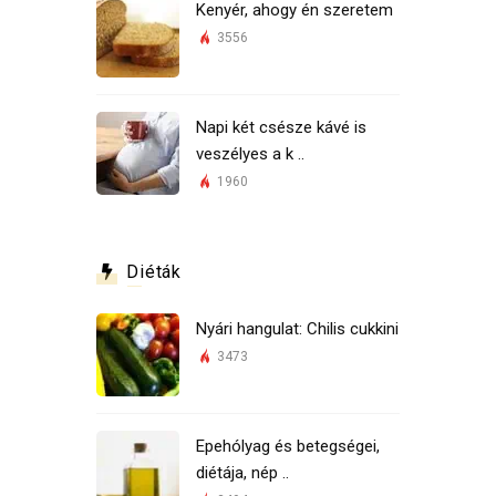
Kenyér, ahogy én szeretem
3556
Napi két csésze kávé is
veszélyes a k ..
1960
Diéták
Nyári hangulat: Chilis cukkini
3473
Epehólyag és betegségei,
diétája, nép ..