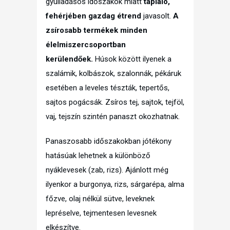
gyulladásos időszakok miatt
tápláló,
fehérjében gazdag étrend
javasolt.
A
zsírosabb termékek minden
élelmiszercsoportban
kerülendőek.
Húsok között ilyenek a
szalámik, kolbászok, szalonnák, pékáruk
esetében a leveles tészták, tepertős,
sajtos pogácsák. Zsíros tej, sajtok, tejföl,
vaj, tejszín szintén panaszt okozhatnak.
Panaszosabb időszakokban jótékony
hatásúak lehetnek a különböző
nyáklevesek (zab, rizs). Ajánlott még
ilyenkor a burgonya, rizs, sárgarépa, alma
főzve, olaj nélkül sütve, leveknek
lepréselve, tejmentesen levesnek
elkészítve.