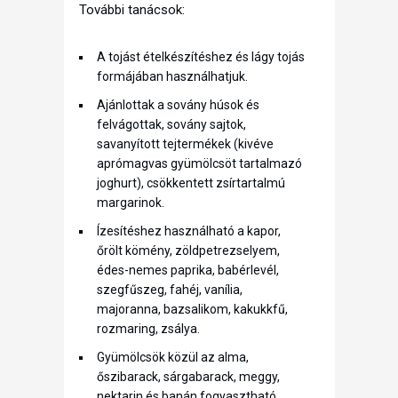
További tanácsok:
A tojást ételkészítéshez és lágy tojás
formájában használhatjuk.
Ajánlottak a sovány húsok és
felvágottak, sovány sajtok,
savanyított tejtermékek (kivéve
aprómagvas gyümölcsöt tartalmazó
joghurt), csökkentett zsírtartalmú
margarinok.
Ízesítéshez használható a kapor,
őrölt kömény, zöldpetrezselyem,
édes-nemes paprika, babérlevél,
szegfűszeg, fahéj, vanília,
majoranna, bazsalikom, kakukkfű,
rozmaring, zsálya.
Gyümölcsök közül az alma,
őszibarack, sárgabarack, meggy,
nektarin és banán fogyasztható.