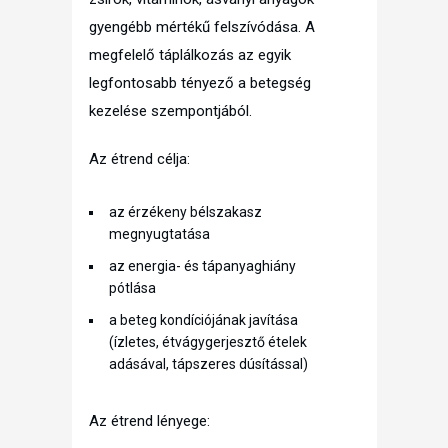
gyengébb mértékű felszívódása. A
megfelelő táplálkozás az egyik
legfontosabb tényező a betegség
kezelése szempontjából.
Az étrend célja:
az érzékeny bélszakasz
megnyugtatása
az energia- és tápanyaghiány
pótlása
a beteg kondíciójának javítása
(ízletes, étvágygerjesztő ételek
adásával, tápszeres dúsítással)
Az étrend lényege: