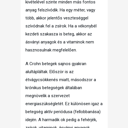
kivételével szinte minden más fontos
anyag felszívódik. Ha egy méter, vagy
több, akkor jelentős veszteséggel
szívódnak fel a zsírok. Ha a vékonybél
kezdeti szakasza is beteg, akkor az
ásványi anyagok és a vitaminok nem
hasznosulnak megfelelően.
A Crohn betegek sajnos gyakran
alultápláltak. Először is az
étvágycsökkenés miatt, másodszor a
krónikus betegségek általában
megnövelik a szervezet
energiaszükségletét. Ez különösen igaz a
betegség aktív periódusa (fellobbanása)
idején. A harmadik ok pedig a fehérjék,
zsírok, vitaminok, ásványi anyagok