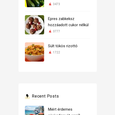
3473
Epres zabkeksz
hozzáadott cukor nélkül
3777
Sült tökös rizottó
1722
Recent Posts
Miért érdemes