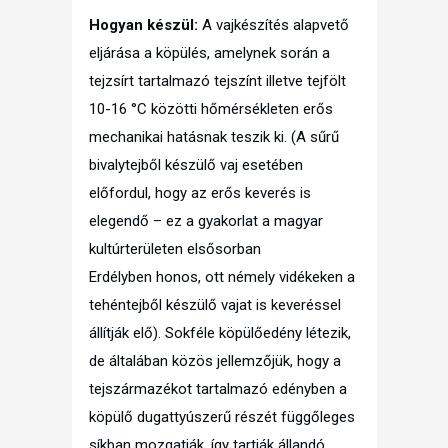
Hogyan készül:
A vajkészítés alapvető
eljárása a köpülés, amelynek során a
tejzsírt tartalmazó tejszínt illetve tejfölt
10-16 °C közötti hőmérsékleten erős
mechanikai hatásnak teszik ki. (A sűrű
bivalytejből készülő vaj esetében
előfordul, hogy az erős keverés is
elegendő – ez a gyakorlat a magyar
kultúrterületen elsősorban
Erdélyben honos, ott némely vidékeken a
tehéntejből készülő vajat is keveréssel
állítják elő). Sokféle köpülőedény létezik,
de általában közös jellemzőjük, hogy a
tejszármazékot tartalmazó edényben a
köpülő dugattyúszerű részét függőleges
síkban mozgatják, így tartják állandó