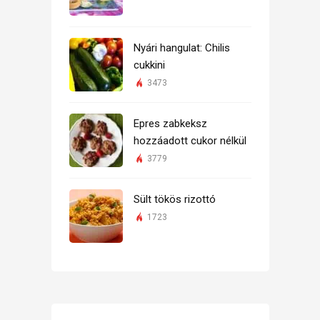
Nyári hangulat: Chilis
cukkini
3473
Epres zabkeksz
hozzáadott cukor nélkül
3779
Sült tökös rizottó
1723