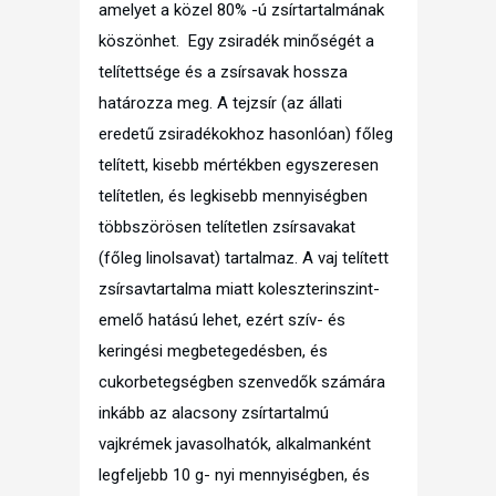
amelyet a közel 80% -ú zsírtartalmának
köszönhet. Egy zsiradék minőségét a
telítettsége és a zsírsavak hossza
határozza meg. A tejzsír (az állati
eredetű zsiradékokhoz hasonlóan) főleg
telített, kisebb mértékben egyszeresen
telítetlen, és legkisebb mennyiségben
többszörösen telítetlen zsírsavakat
(főleg linolsavat) tartalmaz. A vaj telített
zsírsavtartalma miatt koleszterinszint-
emelő hatású lehet, ezért szív- és
keringési megbetegedésben, és
cukorbetegségben szenvedők számára
inkább az alacsony zsírtartalmú
vajkrémek javasolhatók, alkalmanként
legfeljebb 10 g- nyi mennyiségben, és