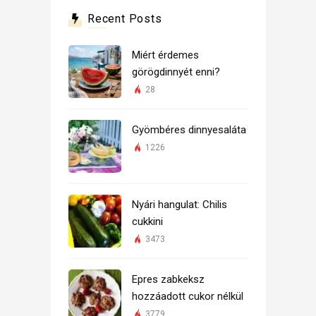
Recent Posts
Miért érdemes
görögdinnyét enni?
28
Gyömbéres dinnyesaláta
1226
Nyári hangulat: Chilis
cukkini
3473
Epres zabkeksz
hozzáadott cukor nélkül
3779