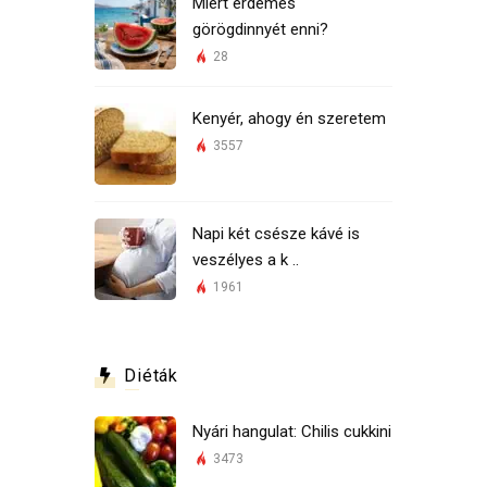
Miért érdemes
görögdinnyét enni?
28
Kenyér, ahogy én szeretem
3557
Napi két csésze kávé is
veszélyes a k ..
1961
Diéták
Nyári hangulat: Chilis cukkini
3473