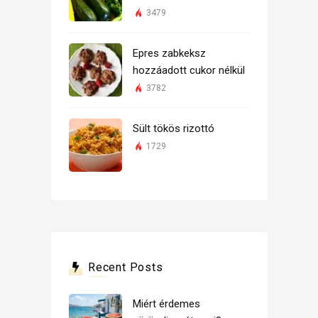
3479
Epres zabkeksz
hozzáadott cukor nélkül
3782
Sült tökös rizottó
1729
Recent Posts
Miért érdemes