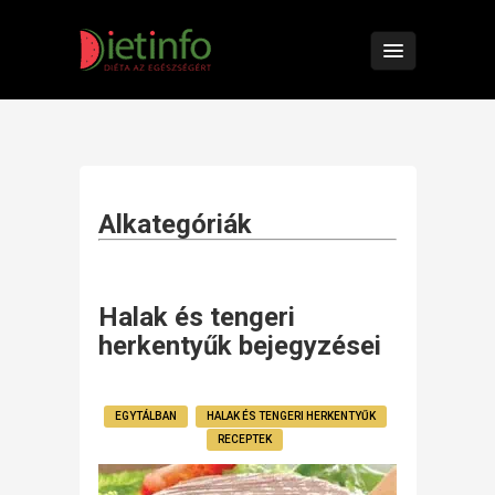
Alkategóriák
Halak és tengeri
herkentyűk bejegyzései
EGYTÁLBAN
HALAK ÉS TENGERI HERKENTYŰK
RECEPTEK