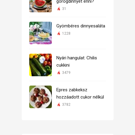
görögdinnyét enni?
31
Gyömbéres dinnyesaláta
1228
Nyári hangulat: Chilis
cukkini
3479
Epres zabkeksz
hozzáadott cukor nélkül
3782