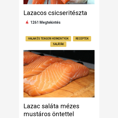
Lazacos csicseritészta
1261 Megtekintés
HALAK ÉS TENGERI HERKENTYŰK
RECEPTEK
SALÁTÁK
Lazac saláta mézes
mustáros öntettel