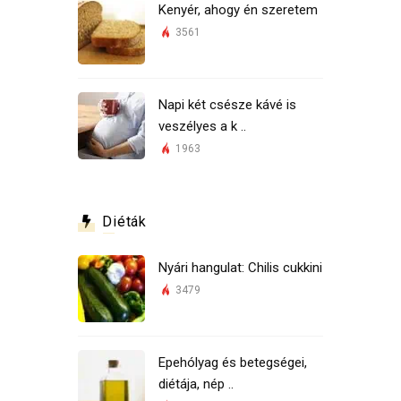
Kenyér, ahogy én szeretem
3561
Napi két csésze kávé is
veszélyes a k ..
1963
Diéták
Nyári hangulat: Chilis cukkini
3479
Epehólyag és betegségei,
diétája, nép ..