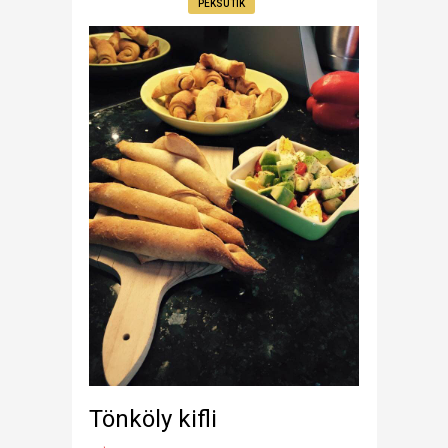
PÉKSÜTIK
Tönköly kifli