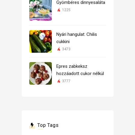
Gyömbéres dinnyesaláta
1225
Nyári hangulat: Chilis
cukkini
3473
Epres zabkeksz
hozzáadott cukor nélkül
3777
Top Tags