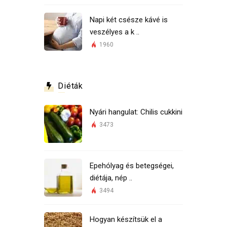
Napi két csésze kávé is
veszélyes a k ..
1960
Diéták
Nyári hangulat: Chilis cukkini
3473
Epehólyag és betegségei,
diétája, nép ..
3494
Hogyan készítsük el a