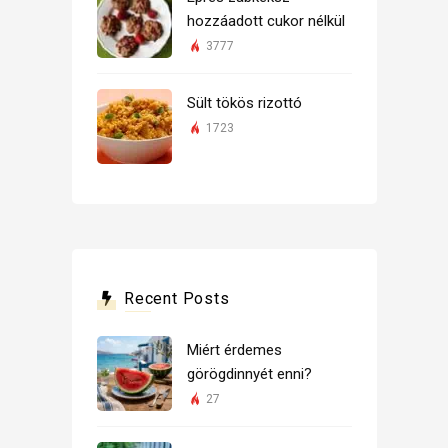
hozzáadott cukor nélkül
3777
Sült tökös rizottó
1723
Recent Posts
Miért érdemes
görögdinnyét enni?
27