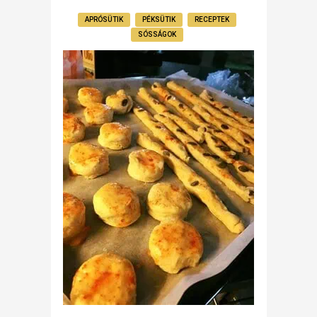
APRÓSÜTIK
PÉKSÜTIK
RECEPTEK
SÓSSÁGOK