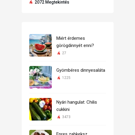
2072 Megtekintés
Miért érdemes
görögdinnyét enni?
27
Gyömbéres dinnyesaláta
1225
Nyári hangulat: Chilis
cukkini
3473
Epres zabkeksz